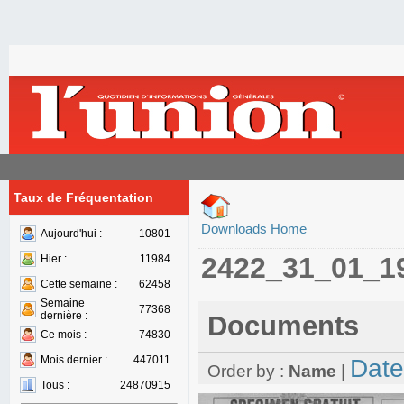
Taux de Fréquentation
Downloads Home
Aujourd'hui :
10801
2422_31_01_1
Hier :
11984
Cette semaine :
62458
Semaine
77368
dernière :
Documents
Ce mois :
74830
Mois dernier :
447011
Date
Order by :
Name
|
Tous :
24870915