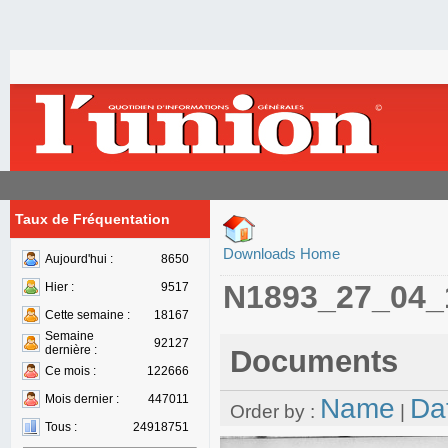
Taux de Fréquentation
Downloads Home
Aujourd'hui :
8650
N1893_27_04_
Hier :
9517
Cette semaine :
18167
Semaine
92127
dernière :
Documents
Ce mois :
122666
Mois dernier :
447011
Name
Da
Order by :
|
Tous :
24918751