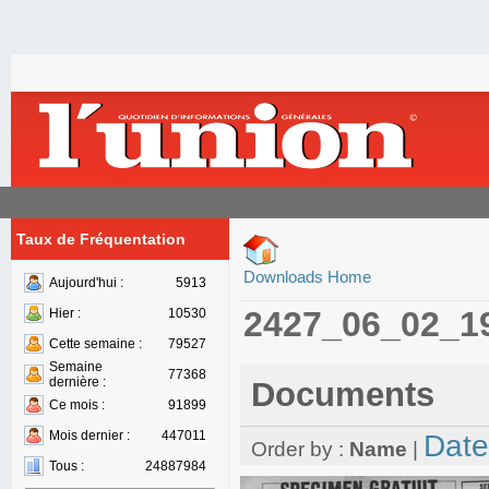
Taux de Fréquentation
Downloads Home
Aujourd'hui :
5913
2427_06_02_1
Hier :
10530
Cette semaine :
79527
Semaine
77368
dernière :
Documents
Ce mois :
91899
Mois dernier :
447011
Date
Order by :
Name
|
Tous :
24887984