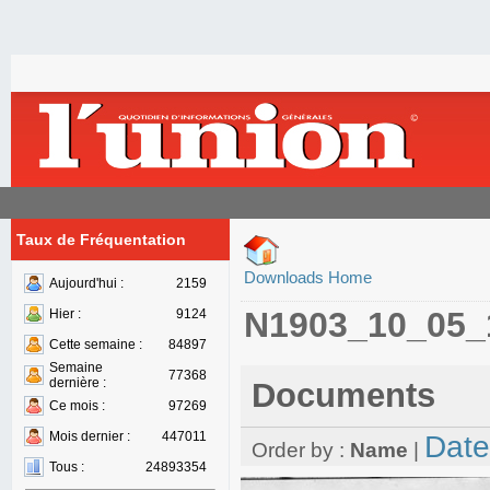
Taux de Fréquentation
Downloads Home
Aujourd'hui :
2159
N1903_10_05_
Hier :
9124
Cette semaine :
84897
Semaine
77368
dernière :
Documents
Ce mois :
97269
Mois dernier :
447011
Date
Order by :
Name
|
Tous :
24893354