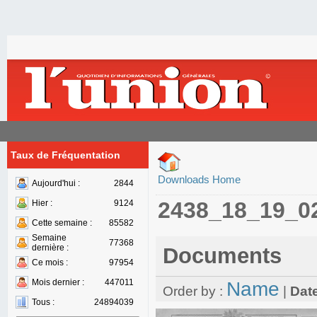
Taux de Fréquentation
Downloads Home
Aujourd'hui :
2844
2438_18_19_0
Hier :
9124
Cette semaine :
85582
Semaine
77368
dernière :
Documents
Ce mois :
97954
Mois dernier :
447011
Name
Order by :
|
Dat
Tous :
24894039