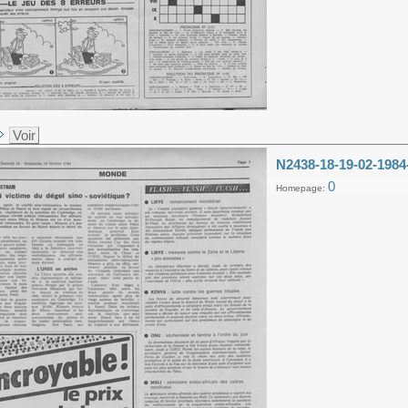
Voir
N2438-18-19-02-1984
0
Homepage: