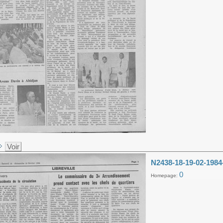
Voir
N2438-18-19-02-1984
0
Homepage: