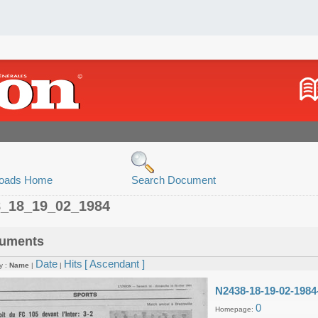
oads Home
Search Document
8_18_19_02_1984
uments
Date
Hits
[ Ascendant ]
y :
Name
|
|
N2438-18-19-02-1984
0
Homepage: