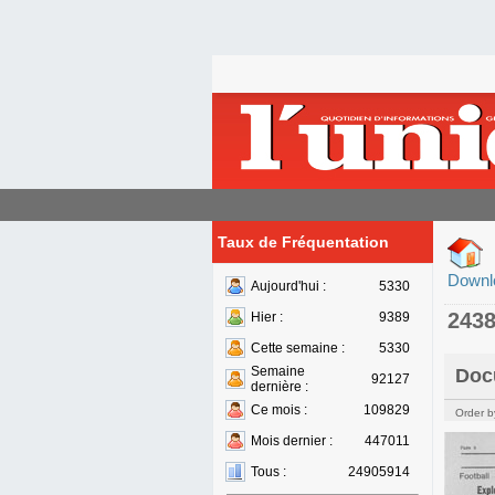
Taux de Fréquentation
Downl
Aujourd'hui :
5330
243
Hier :
9389
Cette semaine :
5330
Semaine
Doc
92127
dernière :
Ce mois :
109829
Order b
Mois dernier :
447011
Tous :
24905914