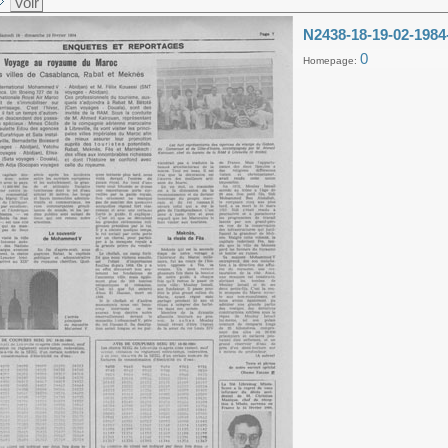
Voir
N2438-18-19-02-1984
0
Homepage: