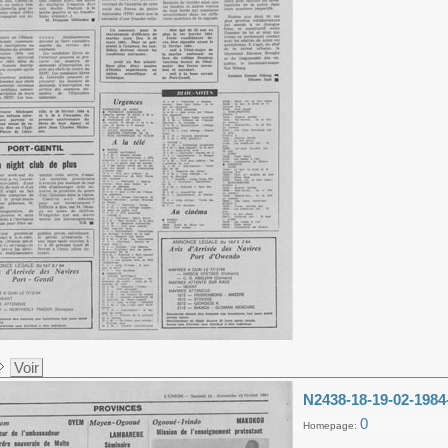
Voir
N2438-18-19-02-1984
0
Homepage: