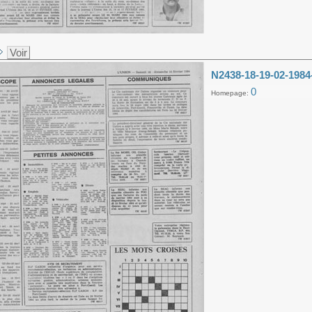
Voir
N2438-18-19-02-1984
0
Homepage: