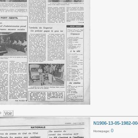
Voir
N1906-13-05-1982-00
0
Homepage: