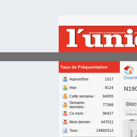
Taux de Fréquentation
Downl
Aujourd'hui :
1317
N19
Hier :
9124
Cette semaine :
84055
Semaine
Doc
77368
dernière :
Ce mois :
96427
Order b
Mois dernier :
447011
Tous :
24892512