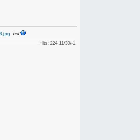
8.jpg
hot!
Hits: 224
11/30/-1