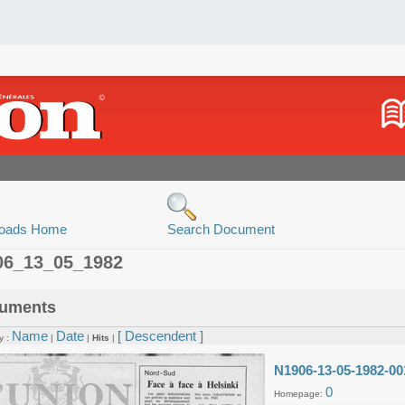
oads Home
Search Document
06_13_05_1982
uments
Name
Date
[ Descendent ]
y :
|
|
Hits
|
N1906-13-05-1982-00
0
Homepage: