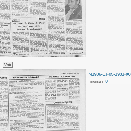
Voir
N1906-13-05-1982-00
0
Homepage: