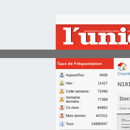
Taux de Fréquentation
Downl
Aujourd'hui :
9406
N19
Hier :
11427
Cette semaine :
72490
Semaine
Doc
77368
dernière :
Ce mois :
84862
Order b
Mois dernier :
447011
Tous :
24880947