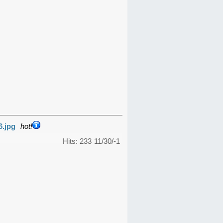
6.jpg
hot!
Hits: 233
11/30/-1