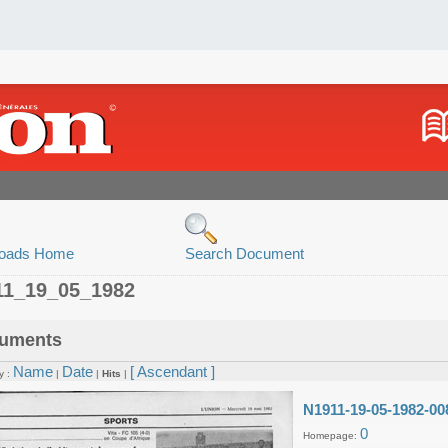
oads Home
Search Document
11_19_05_1982
uments
Name
Date
[ Ascendant ]
y :
|
|
Hits
|
N1911-19-05-1982-00
0
Homepage: