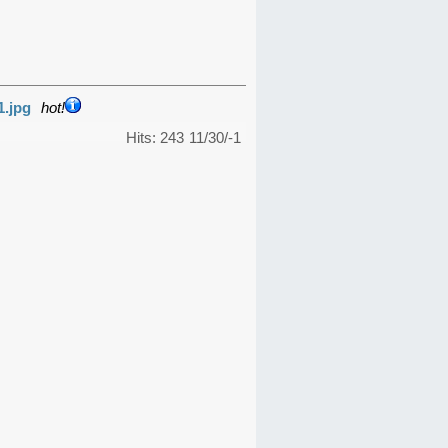
1.jpg
hot!
Hits: 243
11/30/-1