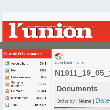
Taux de Fréquentation
Downloads Home
Aujourd'hui :
5841
N1911_19_05_
Hier :
9389
Cette semaine :
5842
Semaine
92127
dernière :
Documents
Ce mois :
110341
Mois dernier :
447011
Date
Order by :
Name
|
Tous :
24906425