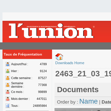
Taux de Fréquentation
Downloads Home
Aujourd'hui :
4789
2463_21_03_1
Hier :
9124
Cette semaine :
87527
Semaine
77368
dernière :
Documents
Ce mois :
99899
Mois dernier :
447011
Name
Order by :
|
Dat
Tous :
24895984