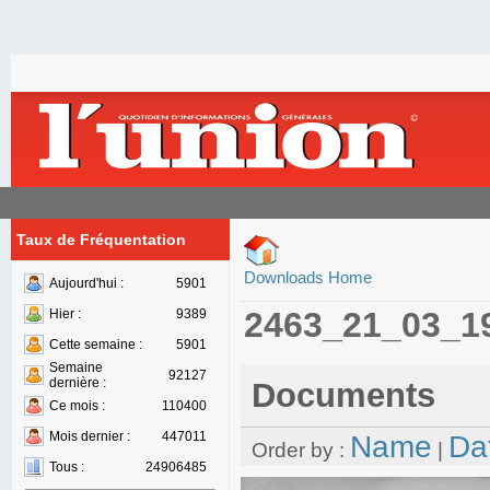
Taux de Fréquentation
Downloads Home
Aujourd'hui :
5901
2463_21_03_1
Hier :
9389
Cette semaine :
5901
Semaine
92127
dernière :
Documents
Ce mois :
110400
Mois dernier :
447011
Name
Da
Order by :
|
Tous :
24906485