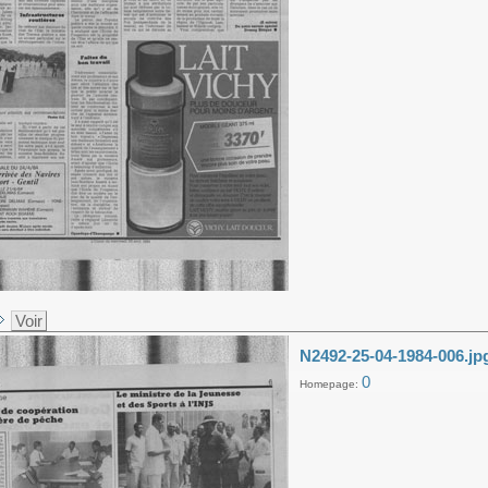
Voir
N2492-25-04-1984-006.jp
0
Homepage: