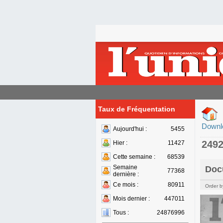
Taux de Fréquentation
Downl
Aujourd'hui :
5455
249
Hier :
11427
Cette semaine :
68539
Semaine
Doc
77368
dernière :
Ce mois :
80911
Order b
Mois dernier :
447011
Tous :
24876996