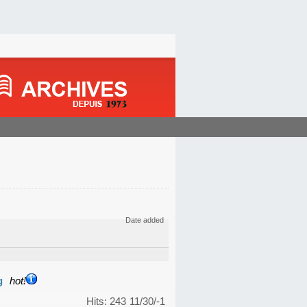
Date added
g
hot!
Hits: 243
11/30/-1