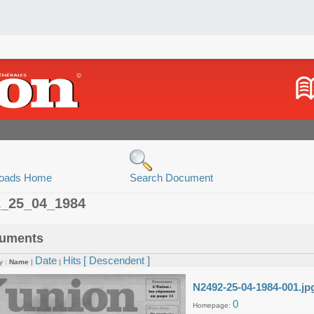
oads Home
Search Document
2_25_04_1984
uments
Date
Hits
[ Descendent ]
y :
Name
|
|
N2492-25-04-1984-001.jp
0
Homepage: