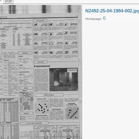
Voir
N2492-25-04-1984-002.jp
0
Homepage: