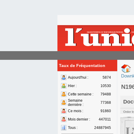
Taux de Fréquentation
Downl
Aujourd'hui :
5874
N19
Hier :
10530
Cette semaine :
79488
Semaine
Doc
77368
dernière :
Ce mois :
91860
Order b
Mois dernier :
447011
Tous :
24887945