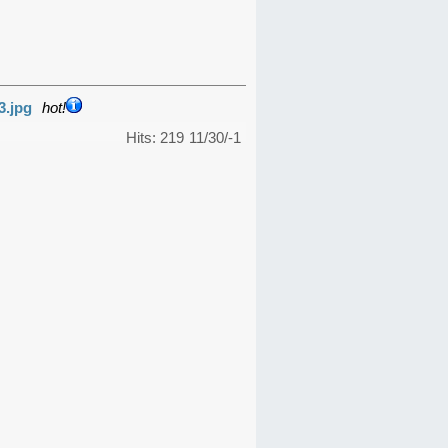
3.jpg
hot!
Hits: 219
11/30/-1