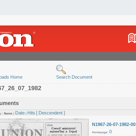
oads Home
Search Document
67_26_07_1982
uments
Date
Hits
[ Descendent ]
y :
Name
|
|
N1967-26-07-1982-00
0
Homepage: