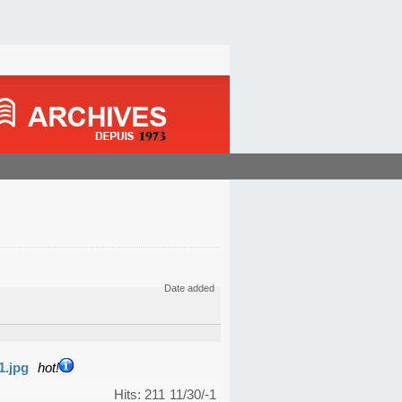
Date added
1.jpg
hot!
Hits: 211
11/30/-1