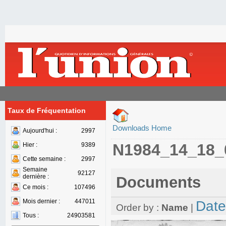
Taux de Fréquentation
Downloads Home
Aujourd'hui :
2997
N1984_14_18_
Hier :
9389
Cette semaine :
2997
Semaine
92127
dernière :
Documents
Ce mois :
107496
Mois dernier :
447011
Date
Order by :
Name
|
Tous :
24903581