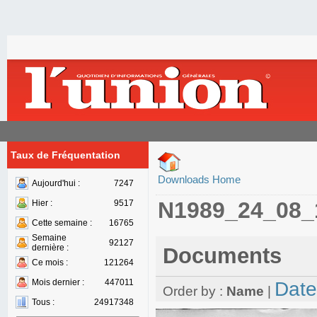
Taux de Fréquentation
Downloads Home
Aujourd'hui :
7247
N1989_24_08_
Hier :
9517
Cette semaine :
16765
Semaine
92127
dernière :
Documents
Ce mois :
121264
Mois dernier :
447011
Date
Order by :
Name
|
Tous :
24917348