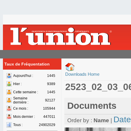
Taux de Fréquentation
Downloads Home
Aujourd'hui :
1445
2523_02_03_0
Hier :
9389
Cette semaine :
1445
Semaine
92127
dernière :
Documents
Ce mois :
105944
Mois dernier :
447011
Date
Order by :
Name
|
Tous :
24902029