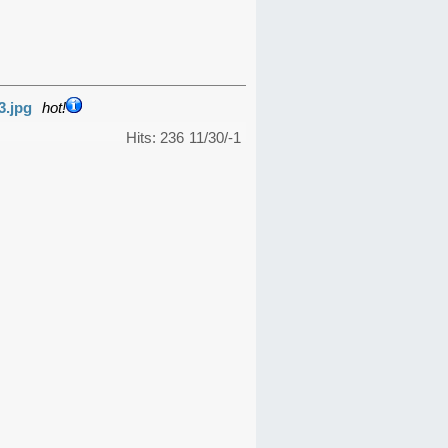
3.jpg
hot!
Hits: 236
11/30/-1