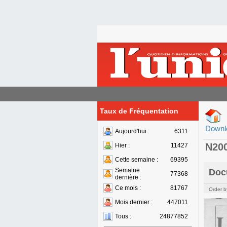
Taux de Fréquentation
Downl
Aujourd'hui :
6311
N20
Hier :
11427
Cette semaine :
69395
Semaine
Doc
77368
dernière :
Ce mois :
81767
Order b
Mois dernier :
447011
Tous :
24877852