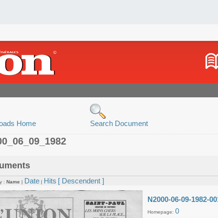
oads Home
Search Document
00_06_09_1982
uments
Date
Hits
[ Descendent ]
y :
Name
|
|
N2000-06-09-1982-00
0
Homepage: