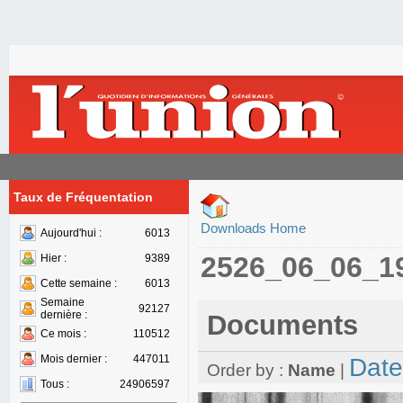
Taux de Fréquentation
Downloads Home
Aujourd'hui :
6013
2526_06_06_1
Hier :
9389
Cette semaine :
6013
Semaine
92127
dernière :
Documents
Ce mois :
110512
Mois dernier :
447011
Date
Order by :
Name
|
Tous :
24906597