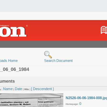
oads Home
Search Document
6_06_06_1984
uments
Name
Date
[ Descendent ]
y :
|
|
Hits
|
N2526-06-06-1984-008.jp
0
Homepage: