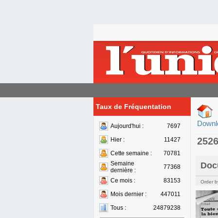
Taux de Fréquentation
Downl
Aujourd'hui :
7697
252
Hier :
11427
Cette semaine :
70781
Semaine
Doc
77368
dernière :
Ce mois :
83153
Order b
Mois dernier :
447011
Tous :
24879238