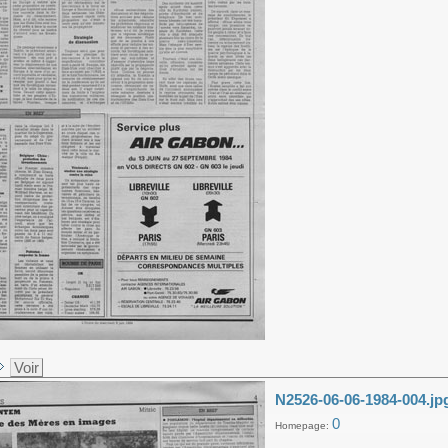
Voir
N2526-06-06-1984-004.jp
0
Homepage: