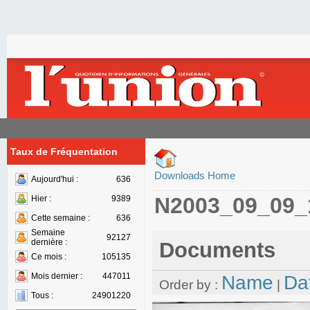
Taux de Fréquentation
Downloads Home
Aujourd'hui :
636
N2003_09_09_
Hier :
9389
Cette semaine :
636
Semaine
92127
dernière :
Documents
Ce mois :
105135
Mois dernier :
447011
Name
Da
Order by :
|
Tous :
24901220