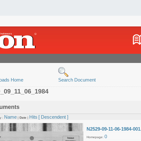
oads Home
Search Document
9_09_11_06_1984
uments
Name
Hits
[ Descendent ]
y :
|
Date
|
N2529-09-11-06-1984-001
0
Homepage: