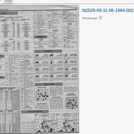
Voir
N2529-09-11-06-1984-002
0
Homepage: