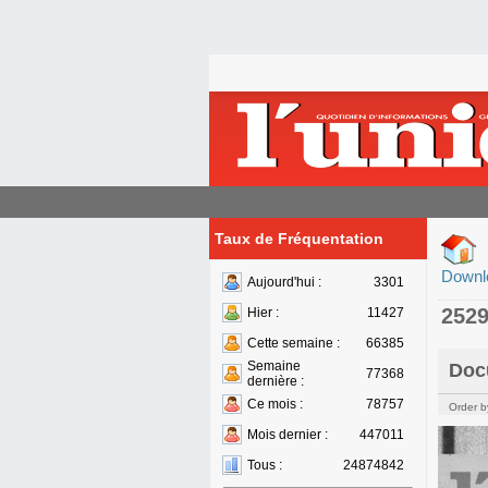
Taux de Fréquentation
Downl
Aujourd'hui :
3301
252
Hier :
11427
Cette semaine :
66385
Semaine
Doc
77368
dernière :
Ce mois :
78757
Order b
Mois dernier :
447011
Tous :
24874842