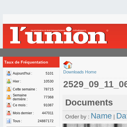
Taux de Fréquentation
Downloads Home
Aujourd'hui :
5101
2529_09_11_0
Hier :
10530
Cette semaine :
78715
Semaine
77368
dernière :
Documents
Ce mois :
91087
Mois dernier :
447011
Name
Da
Order by :
|
Tous :
24887172