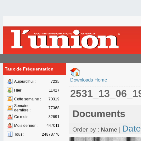
Taux de Fréquentation
Downloads Home
Aujourd'hui :
7235
2531_13_06_1
Hier :
11427
Cette semaine :
70319
Semaine
77368
dernière :
Documents
Ce mois :
82691
Mois dernier :
447011
Date
Order by :
Name
|
Tous :
24878776