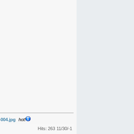
-004.jpg
hot!
Hits: 263
11/30/-1