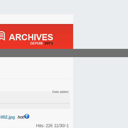
Date added
-002.jpg
hot!
Hits: 226
11/30/-1