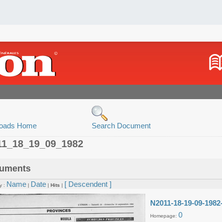
oads Home
Search Document
11_18_19_09_1982
uments
Name
Date
[ Descendent ]
y :
|
|
Hits
|
N2011-18-19-09-1982
0
Homepage: