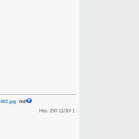
-001.jpg
hot!
Hits: 250
11/30/-1