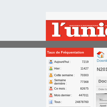
Taux de Fréquentation
Downl
Aujourd'hui :
7219
N20
Hier :
11427
Cette semaine :
70303
Semaine
Doc
77368
dernière :
Ce mois :
82675
Order b
Mois dernier :
447011
Tous :
24878760