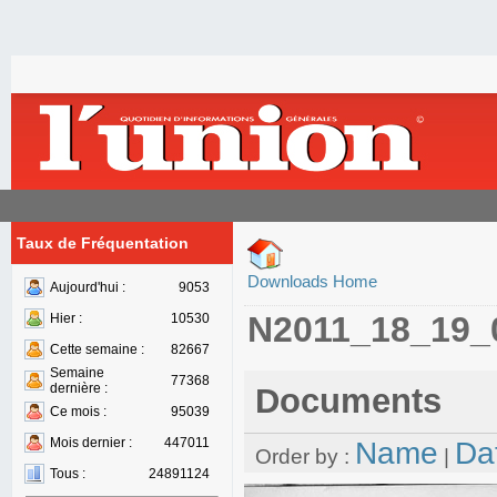
Taux de Fréquentation
Downloads Home
Aujourd'hui :
9053
N2011_18_19_
Hier :
10530
Cette semaine :
82667
Semaine
77368
dernière :
Documents
Ce mois :
95039
Mois dernier :
447011
Name
Da
Order by :
|
Tous :
24891124