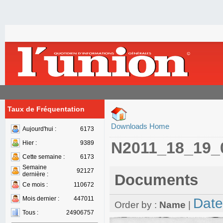
Taux de Fréquentation
Downloads Home
Aujourd'hui :
6173
N2011_18_19_
Hier :
9389
Cette semaine :
6173
Semaine
92127
dernière :
Documents
Ce mois :
110672
Mois dernier :
447011
Date
Order by :
Name
|
Tous :
24906757