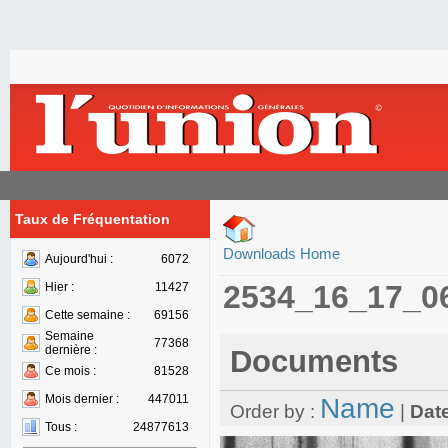
Taux de Fréquentation
Downloads Home
Aujourd'hui :
6072
2534_16_17_0
Hier :
11427
Cette semaine :
69156
Semaine
77368
dernière :
Documents
Ce mois :
81528
Mois dernier :
447011
Name
Order by :
|
Dat
Tous :
24877613