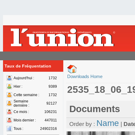
Taux de Fréquentation
Downloads Home
Aujourd'hui :
1732
2535_18_06_1
Hier :
9389
Cette semaine :
1732
Semaine
92127
dernière :
Documents
Ce mois :
106231
Mois dernier :
447011
Name
Order by :
|
Dat
Tous :
24902316