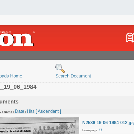
oads Home
Search Document
6_19_06_1984
uments
Date
Hits
[ Ascendant ]
y :
Name
|
|
N2536-19-06-1984-012.jp
0
Homepage: