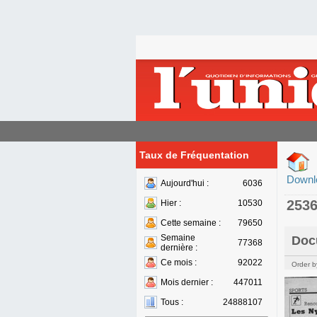
Taux de Fréquentation
Downl
Aujourd'hui :
6036
253
Hier :
10530
Cette semaine :
79650
Semaine
Doc
77368
dernière :
Ce mois :
92022
Order b
Mois dernier :
447011
Tous :
24888107