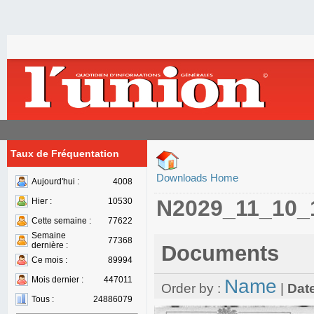
Taux de Fréquentation
Downloads Home
Aujourd'hui :
4008
N2029_11_10_
Hier :
10530
Cette semaine :
77622
Semaine
77368
dernière :
Documents
Ce mois :
89994
Mois dernier :
447011
Name
Order by :
|
Dat
Tous :
24886079