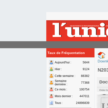
Taux de Fréquentation
Downl
Aujourd'hui :
5644
N20
Hier :
9124
Cette semaine :
88382
Semaine
Doc
77368
dernière :
Ce mois :
100754
Order b
Mois dernier :
447011
Tous :
24896839