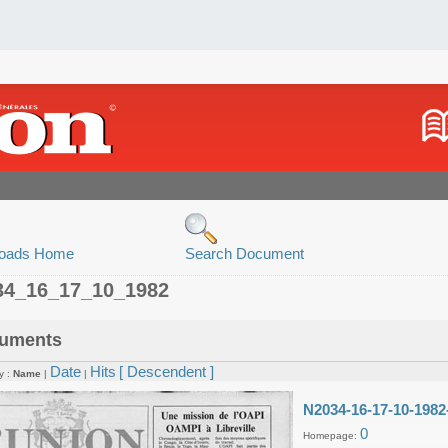
oads Home
Search Document
34_16_17_10_1982
uments
Date
Hits
[ Descendent ]
y :
Name
|
|
N2034-16-17-10-1982
0
Homepage: