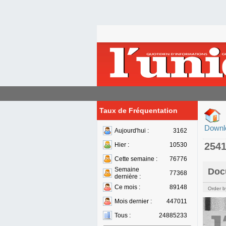
Taux de Fréquentation
Downl
Aujourd'hui :
3162
254
Hier :
10530
Cette semaine :
76776
Semaine
Doc
77368
dernière :
Ce mois :
89148
Order b
Mois dernier :
447011
Tous :
24885233