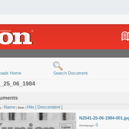
oads Home
Search Document
1_25_06_1984
uments
Name
Hits
[ Descendent ]
y :
|
Date
|
N2541-25-06-1984-001.jp
0
Homepage: