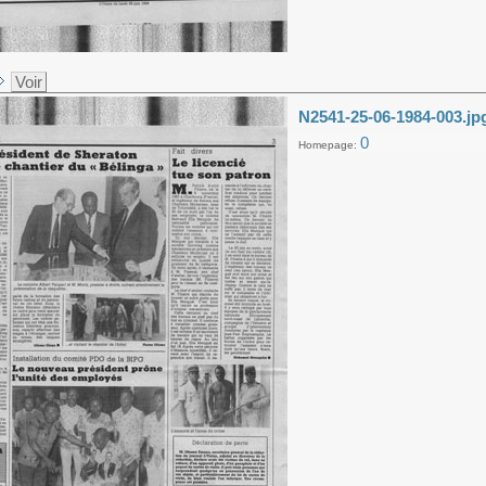
Voir
N2541-25-06-1984-003.jp
0
Homepage: