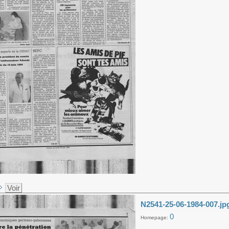
Voir
N2541-25-06-1984-007.jp
0
Homepage: