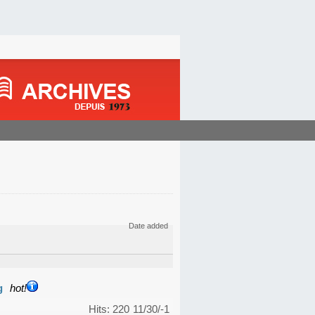
Date added
g
hot!
Hits: 220
11/30/-1