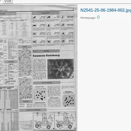
Voir
N2541-25-06-1984-002.jp
0
Homepage: