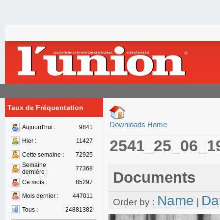
Taux de Fréquentation
Downloads Home
Aujourd'hui :
9841
2541_25_06_1
Hier :
11427
Cette semaine :
72925
Semaine
77368
dernière :
Documents
Ce mois :
85297
Mois dernier :
447011
Name
Da
Order by :
|
Tous :
24881382