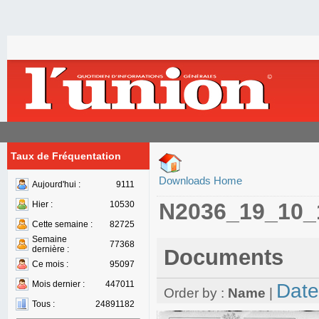
Taux de Fréquentation
Downloads Home
Aujourd'hui :
9111
N2036_19_10_
Hier :
10530
Cette semaine :
82725
Semaine
77368
dernière :
Documents
Ce mois :
95097
Mois dernier :
447011
Date
Order by :
Name
|
Tous :
24891182