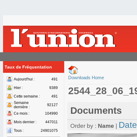
Taux de Fréquentation
Downloads Home
Aujourd'hui :
491
2544_28_06_1
Hier :
9389
Cette semaine :
491
Semaine
92127
dernière :
Documents
Ce mois :
104990
Mois dernier :
447011
Date
Order by :
Name
|
Tous :
24901075