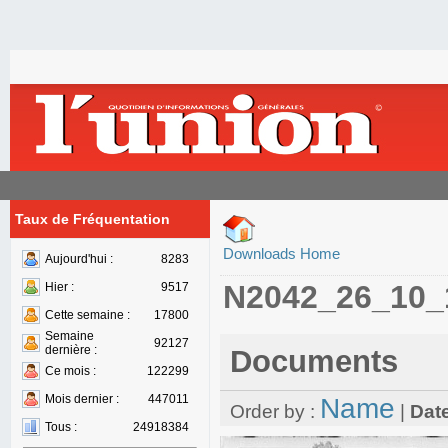
Taux de Fréquentation
Downloads Home
Aujourd'hui :
8283
N2042_26_10_
Hier :
9517
Cette semaine :
17800
Semaine
92127
dernière :
Documents
Ce mois :
122299
Mois dernier :
447011
Name
Order by :
|
Dat
Tous :
24918384