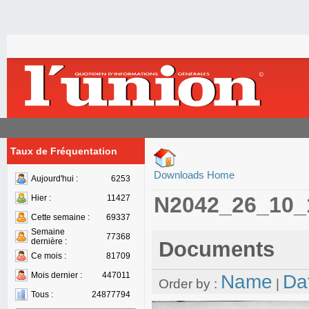
Taux de Fréquentation
Downloads Home
Aujourd'hui :
6253
N2042_26_10_
Hier :
11427
Cette semaine :
69337
Semaine
77368
dernière :
Documents
Ce mois :
81709
Mois dernier :
447011
Name
Da
Order by :
|
Tous :
24877794