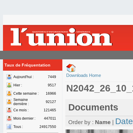
Taux de Fréquentation
Downloads Home
Aujourd'hui :
7449
N2042_26_10_
Hier :
9517
Cette semaine :
16966
Semaine
92127
dernière :
Documents
Ce mois :
121465
Mois dernier :
447011
Date
Order by :
Name
|
Tous :
24917550