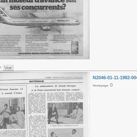
Voir
N2046-01-11-1982-00
0
Homepage: