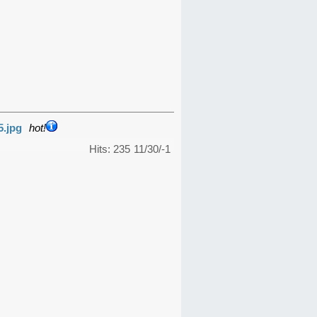
5.jpg
hot!
Hits: 235
11/30/-1