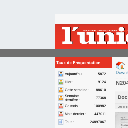
Taux de Fréquentation
Downl
Aujourd'hui :
5872
N20
Hier :
9124
Cette semaine :
88610
Semaine
Doc
77368
dernière :
Ce mois :
100982
Order b
Mois dernier :
447011
Tous :
24897067