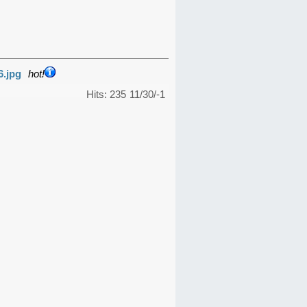
6.jpg
hot!
Hits: 235
11/30/-1