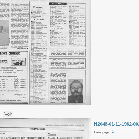
Voir
N2046-01-11-1982-00
0
Homepage: