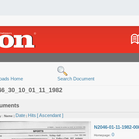
oads Home
Search Document
46_30_10_01_11_1982
uments
Date
Hits
[ Ascendant ]
y :
Name
|
|
N2046-01-11-1982-00
0
Homepage: