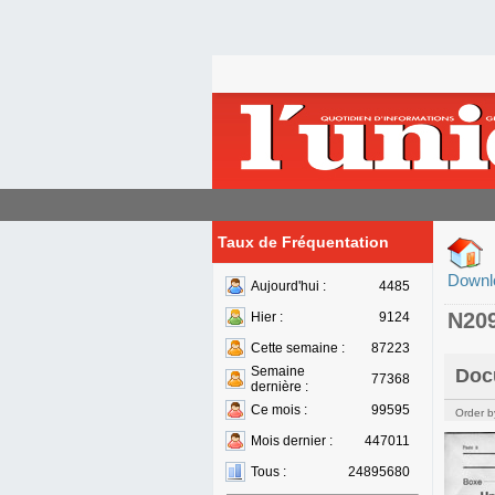
Taux de Fréquentation
Downl
Aujourd'hui :
4485
N20
Hier :
9124
Cette semaine :
87223
Semaine
Doc
77368
dernière :
Ce mois :
99595
Order b
Mois dernier :
447011
Tous :
24895680