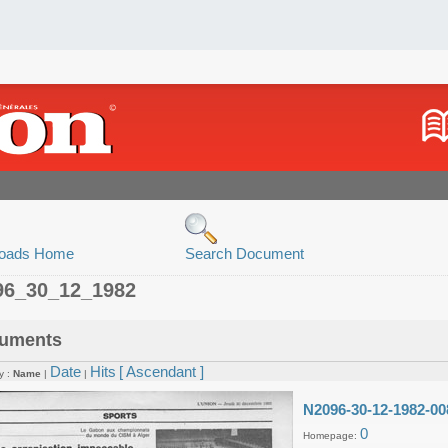
oads Home
Search Document
96_30_12_1982
uments
Date
Hits
[ Ascendant ]
y :
Name
|
|
N2096-30-12-1982-00
0
Homepage: