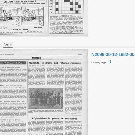
Voir
N2096-30-12-1982-00
0
Homepage: