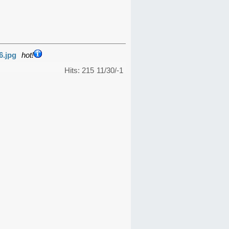
6.jpg
hot!
Hits: 215
11/30/-1