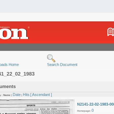
oads Home
Search Document
41_22_02_1983
uments
Date
Hits
[ Ascendant ]
y :
Name
|
|
N2141-22-02-1983-00
0
Homepage: