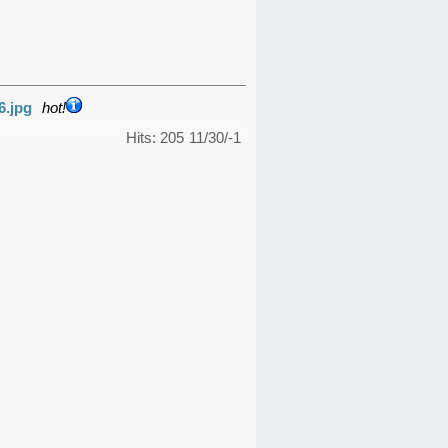
6.jpg
hot!
Hits: 205
11/30/-1