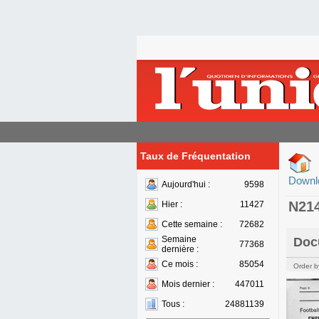
Taux de Fréquentation
Downl
Aujourd'hui :
9598
N21
Hier :
11427
Cette semaine :
72682
Semaine
Doc
77368
dernière :
Ce mois :
85054
Order b
Mois dernier :
447011
Tous :
24881139