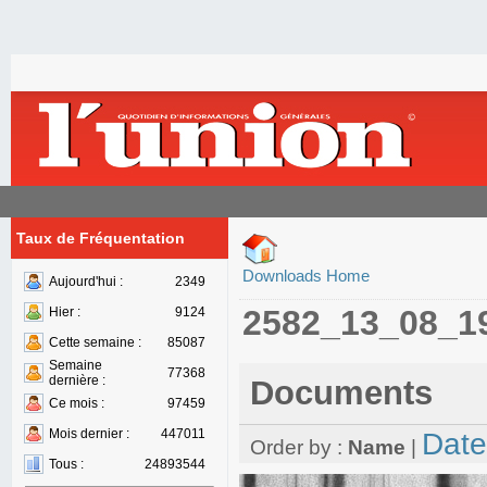
Taux de Fréquentation
Downloads Home
Aujourd'hui :
2349
2582_13_08_1
Hier :
9124
Cette semaine :
85087
Semaine
77368
dernière :
Documents
Ce mois :
97459
Mois dernier :
447011
Date
Order by :
Name
|
Tous :
24893544