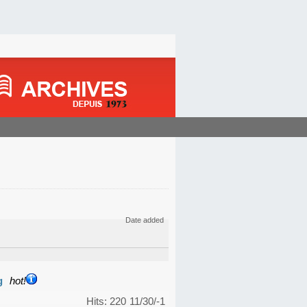
Date added
g
hot!
Hits: 220
11/30/-1