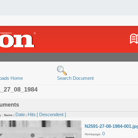
oads Home
Search Document
1_27_08_1984
uments
Date
Hits
[ Descendent ]
y :
Name
|
|
N2591-27-08-1984-001.jp
0
Homepage: