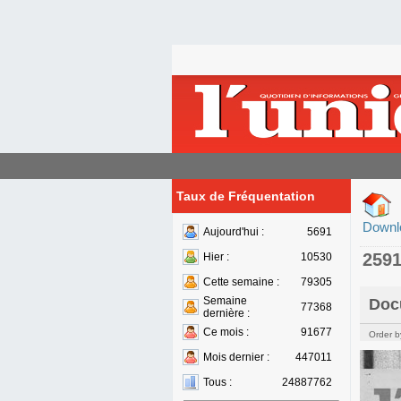
Taux de Fréquentation
Downl
Aujourd'hui :
5691
259
Hier :
10530
Cette semaine :
79305
Semaine
Doc
77368
dernière :
Ce mois :
91677
Order b
Mois dernier :
447011
Tous :
24887762