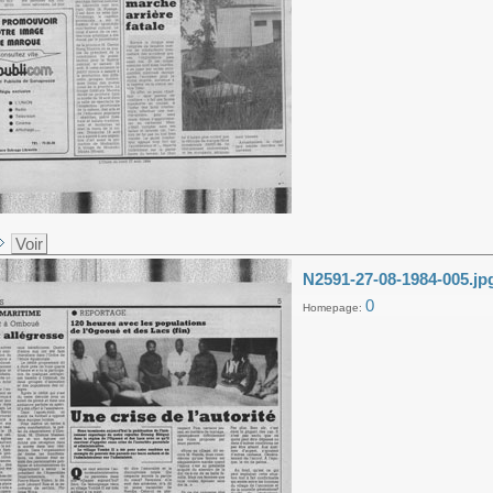
Voir
N2591-27-08-1984-005.jp
0
Homepage: