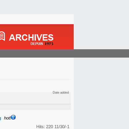
Date added
g
hot!
Hits: 220
11/30/-1