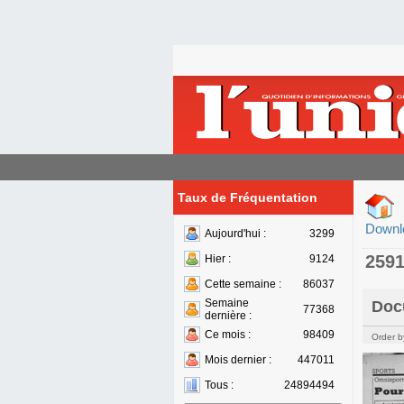
Taux de Fréquentation
Downl
Aujourd'hui :
3299
259
Hier :
9124
Cette semaine :
86037
Semaine
Doc
77368
dernière :
Ce mois :
98409
Order b
Mois dernier :
447011
Tous :
24894494