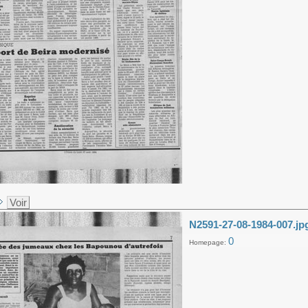
Voir
N2591-27-08-1984-007.jp
0
Homepage: