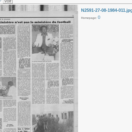
Voir
N2591-27-08-1984-011.jp
0
Homepage: