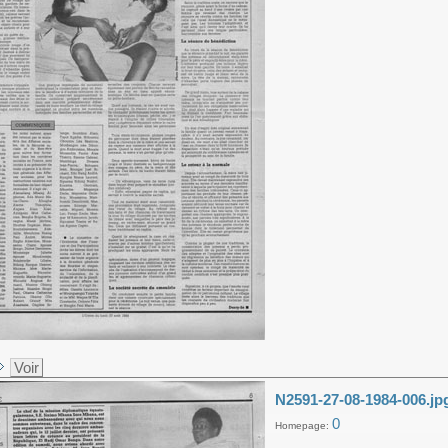
Voir
N2591-27-08-1984-006.jp
0
Homepage: