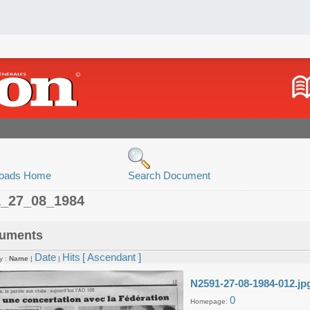
oads Home
Search Document
1_27_08_1984
uments
Date
Hits
[ Ascendant ]
y :
Name
|
|
N2591-27-08-1984-012.jp
0
Homepage: