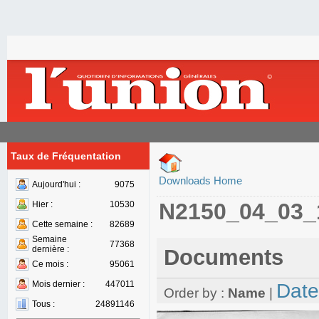
Taux de Fréquentation
Downloads Home
Aujourd'hui :
9075
N2150_04_03_
Hier :
10530
Cette semaine :
82689
Semaine
77368
dernière :
Documents
Ce mois :
95061
Mois dernier :
447011
Date
Order by :
Name
|
Tous :
24891146