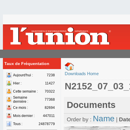
Taux de Fréquentation
Downloads Home
Aujourd'hui :
7238
N2152_07_03_
Hier :
11427
Cette semaine :
70322
Semaine
77368
dernière :
Documents
Ce mois :
82694
Mois dernier :
447011
Name
Order by :
|
Dat
Tous :
24878779