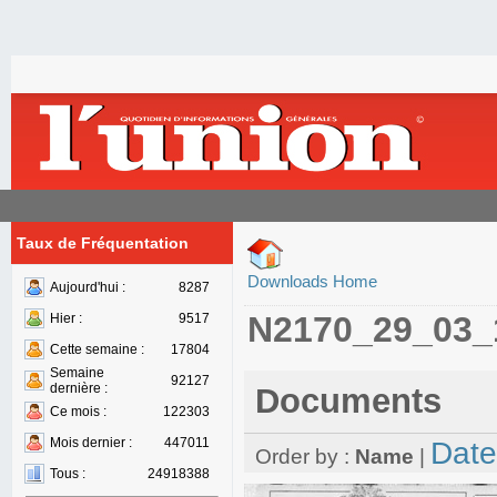
Taux de Fréquentation
Downloads Home
Aujourd'hui :
8287
N2170_29_03_
Hier :
9517
Cette semaine :
17804
Semaine
92127
dernière :
Documents
Ce mois :
122303
Mois dernier :
447011
Date
Order by :
Name
|
Tous :
24918388