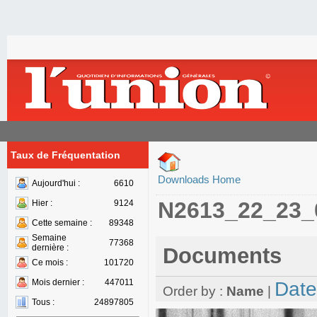
Taux de Fréquentation
Downloads Home
Aujourd'hui :
6610
N2613_22_23_
Hier :
9124
Cette semaine :
89348
Semaine
77368
dernière :
Documents
Ce mois :
101720
Mois dernier :
447011
Date
Order by :
Name
|
Tous :
24897805