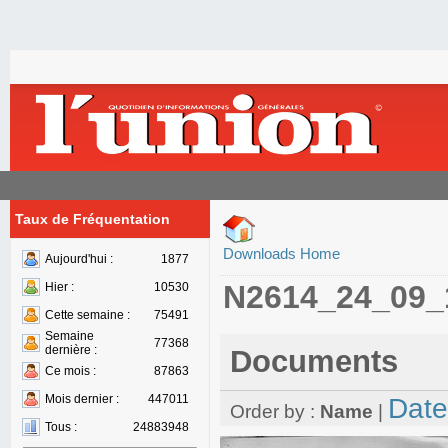
Taux de Fréquentation
Downloads Home
Aujourd'hui :
1877
N2614_24_09_
Hier :
10530
Cette semaine :
75491
Semaine
77368
dernière :
Documents
Ce mois :
87863
Mois dernier :
447011
Date
Order by :
Name
|
Tous :
24883948