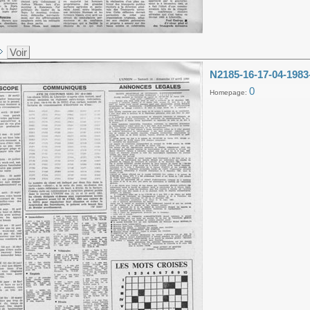
Voir
N2185-16-17-04-1983
0
Homepage: