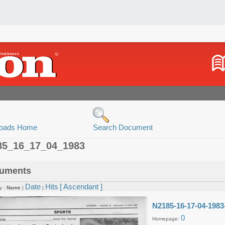
oads Home
Search Document
85_16_17_04_1983
uments
Date
Hits
[ Ascendant ]
y :
Name
|
|
N2185-16-17-04-1983
0
Homepage: