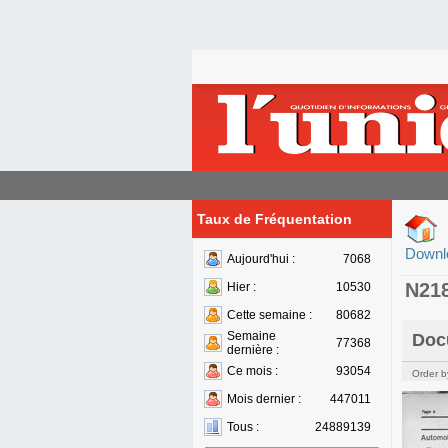
Taux de Fréquentation
Downl
Aujourd'hui :
7068
N21
Hier :
10530
Cette semaine :
80682
Semaine
Doc
77368
dernière :
Ce mois :
93054
Order b
Mois dernier :
447011
Tous :
24889139